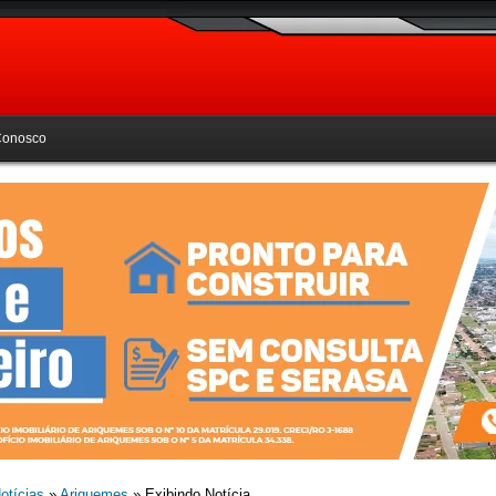
Conosco
otícias
»
Ariquemes
» Exibindo Notícia