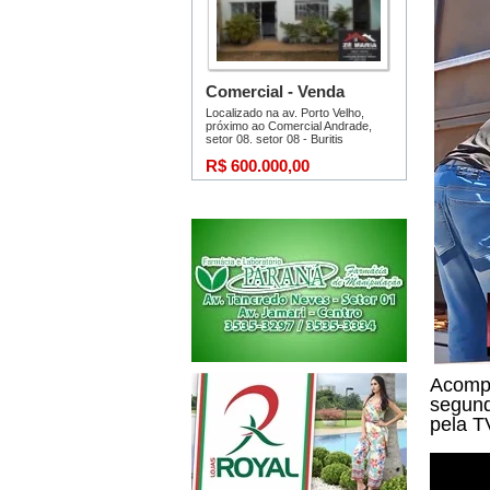
Acompa
segund
pela T