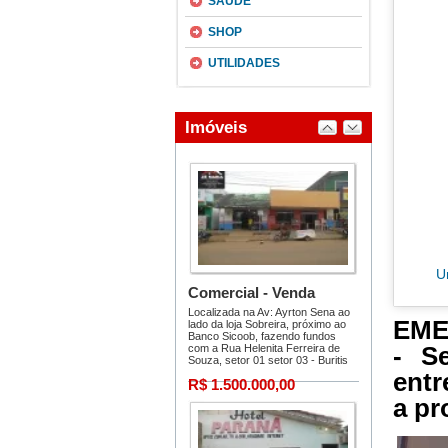
SAÚDE
SHOP
UTILIDADES
U
EME
- S
entr
a pr