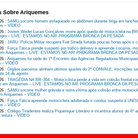
s Sobre Ariquemes
26 :
SAMU socorre homem esfaqueado no abdômen durante briga em lancho
es – VÍDEO
26 :
Jovem Weder Lucas Gonçalves morre após queda de motocicleta na B
Negro – LIVE: ESTAMOS NO AR! PROGRAMA BRONCA DA PESADA
26 :
JARU: Polícia Militar recupera Fiat Strada furtada poucas horas após o c
26 :
Força Tática prende suspeito por tráfico delivery e apreende cocaína, mo
o em Ariquemes – LIVE: ESTAMOS NO AR! PROGRAMA BRONCA DA PESA
26 :
Ariquemes foi sede do 1º Encontro das Agências Reguladoras Municipais
a – VÍDEO
26 :
Órgãos parceiros alinham últimos ajustes do 2º CONVALE; inscrições 
até 14 de agosto
26 :
TRAGÉDIA NA BR–364 – Motociclista perde a vida em colisão frontal c
o em Ariquemes – LIVE: ESTAMOS NO AR! PROGRAMA BRONCA DA PE
26 :
SAMU socorre mulher grávida e outra vítima após colisão entre motocicl
em Ariquemes – VÍDEO
26 :
Força Tática apreende motocicleta adulterada e conduz suspeito à UNI
es – VÍDEO
26 :
Colégio Tiradentes realiza Piquenique Literário e incentiva alunos do 6º 
a leitura – VÍDEO