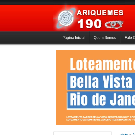
Página Inicial
Quem Somos
Fale 
Início
»
N