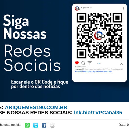
E:
ARIQUEMES190.COM.BR
SE NOSSAS REDES SOCIAIS:
lnk.bio/TVPCanal35
he esta notícia
Data: 0