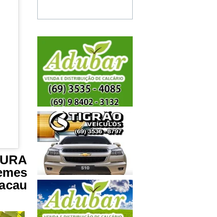
OURA
emes
cacau