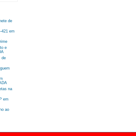
nete de
R–421 em
rime
to e
DA
 de
seguem
om
SADA
etas na
SP em
ano ao