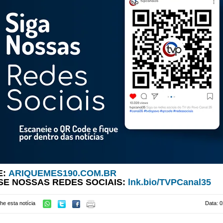
E:
ARIQUEMES190.COM.BR
SE NOSSAS REDES SOCIAIS:
lnk.bio/TVPCanal35
he esta notícia
Data: 0