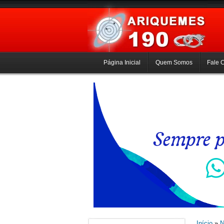
Página Inicial
Quem Somos
Fale 
Início
»
N