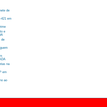
nete de
R–421 em
rime
to e
DA
 de
seguem
om
SADA
etas na
SP em
ano ao