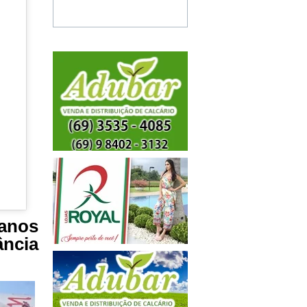
anos
ância