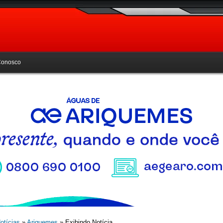
Conosco
otícias
»
Ariquemes
» Exibindo Notícia