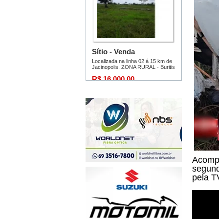
Acompa
segund
pela T