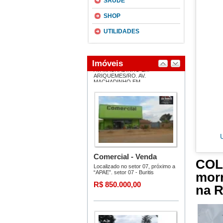
SAÚDE
SHOP
UTILIDADES
COL
morr
na R