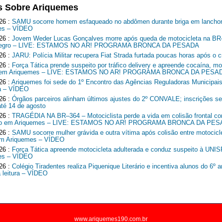
s Sobre Ariquemes
26 :
SAMU socorre homem esfaqueado no abdômen durante briga em lancho
es – VÍDEO
26 :
Jovem Weder Lucas Gonçalves morre após queda de motocicleta na B
Negro – LIVE: ESTAMOS NO AR! PROGRAMA BRONCA DA PESADA
26 :
JARU: Polícia Militar recupera Fiat Strada furtada poucas horas após o c
26 :
Força Tática prende suspeito por tráfico delivery e apreende cocaína, mo
o em Ariquemes – LIVE: ESTAMOS NO AR! PROGRAMA BRONCA DA PESA
26 :
Ariquemes foi sede do 1º Encontro das Agências Reguladoras Municipais
a – VÍDEO
26 :
Órgãos parceiros alinham últimos ajustes do 2º CONVALE; inscrições 
até 14 de agosto
26 :
TRAGÉDIA NA BR–364 – Motociclista perde a vida em colisão frontal c
o em Ariquemes – LIVE: ESTAMOS NO AR! PROGRAMA BRONCA DA PE
26 :
SAMU socorre mulher grávida e outra vítima após colisão entre motocicl
em Ariquemes – VÍDEO
26 :
Força Tática apreende motocicleta adulterada e conduz suspeito à UNI
es – VÍDEO
26 :
Colégio Tiradentes realiza Piquenique Literário e incentiva alunos do 6º 
a leitura – VÍDEO
www.ariquemes190.com.br