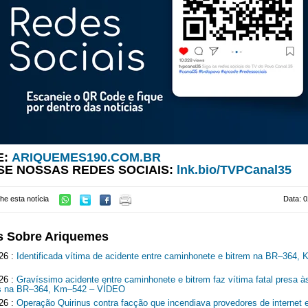
E:
ARIQUEMES190.COM.BR
SE NOSSAS REDES SOCIAIS:
lnk.bio/TVPCanal35
he esta notícia
Data: 0
s Sobre Ariquemes
26 :
Identificada vítima de acidente entre caminhonete e bitrem na BR–364,
26 :
Gravíssimo acidente entre caminhonete e bitrem faz vítima fatal presa à
ns na BR–364, Km–542 – VÍDEO
26 :
Operação Quirinus contra facção que incendiava provedores de internet 