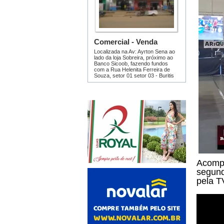
Acompa
segund
pela T