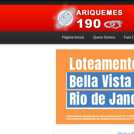
Página Inicial
Quem Somos
Fale 
Início
»
N