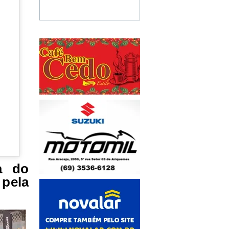
a do
pela