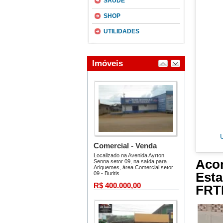
SAÚDE
SHOP
UTILIDADES
Aco
Est
FRTM