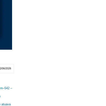
2/06/2026
 Km–542 –
s
e atuava