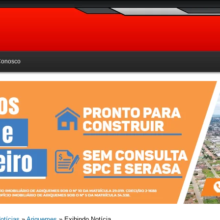
Conosco
otícias
»
Ariquemes
» Exibindo Notícia