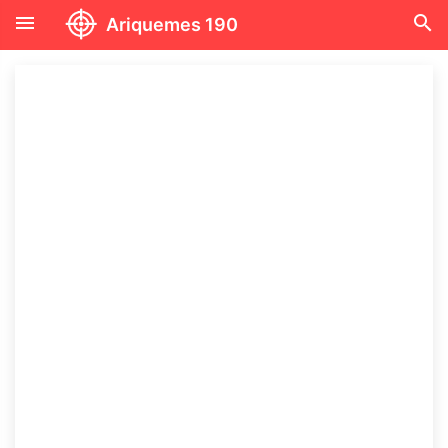
menu
search
Ariquemes 190