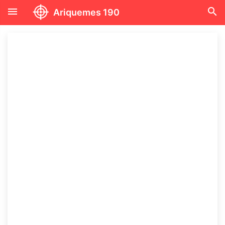
menu
search
Ariquemes 190