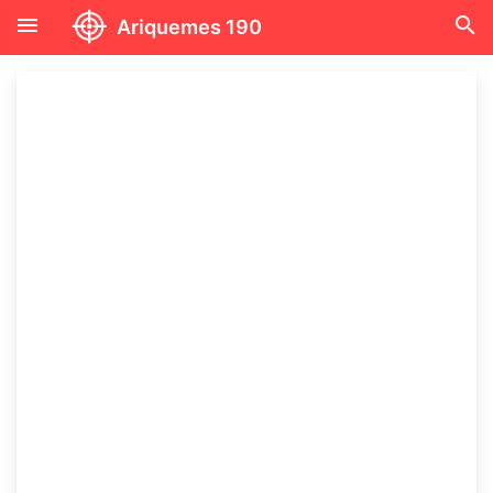
menu
search
Ariquemes 190