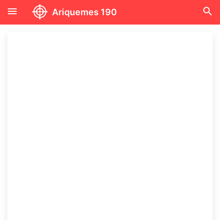
menu
search
Ariquemes 190