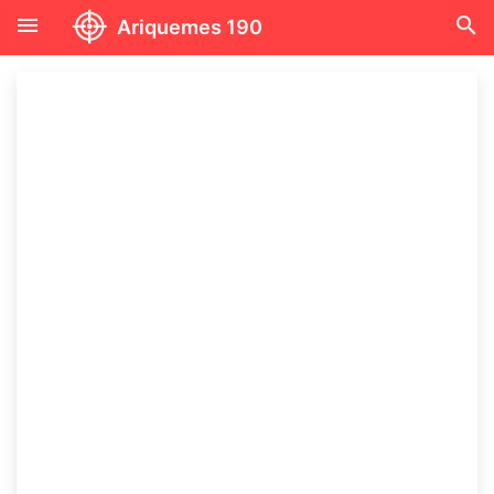
menu
search
Ariquemes 190