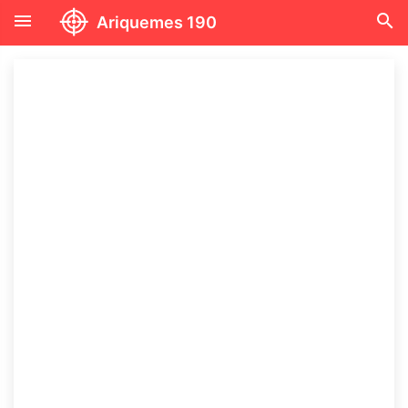
menu
search
Ariquemes 190