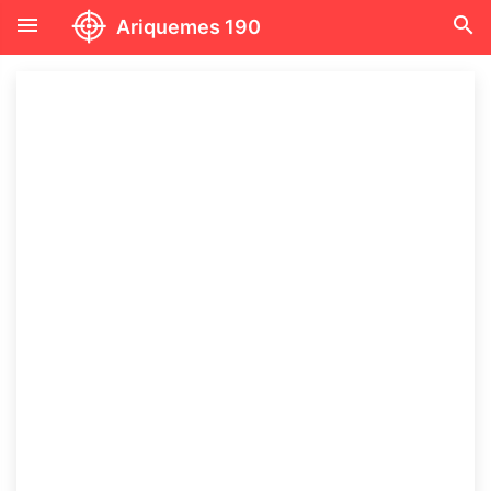
menu
search
Ariquemes 190