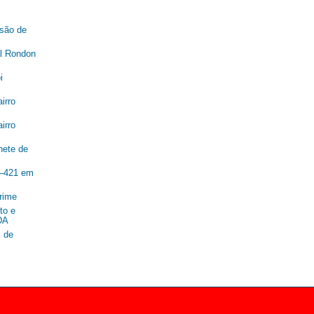
são de
al Rondon
i
irro
irro
nete de
R–421 em
rime
to e
DA
 de