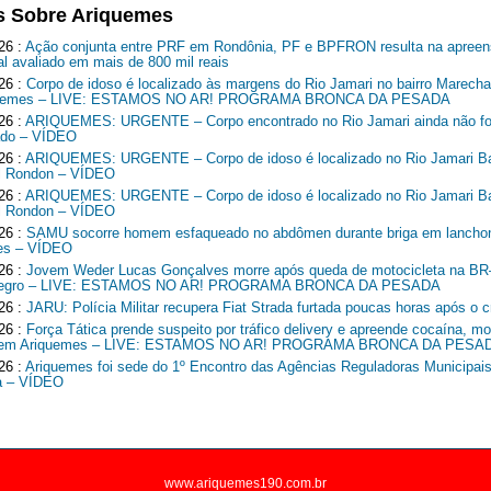
s Sobre Ariquemes
26 :
Ação conjunta entre PRF em Rondônia, PF e BPFRON resulta na apreen
al avaliado em mais de 800 mil reais
26 :
Corpo de idoso é localizado às margens do Rio Jamari no bairro Marech
quemes – LIVE: ESTAMOS NO AR! PROGRAMA BRONCA DA PESADA
26 :
ARIQUEMES: URGENTE – Corpo encontrado no Rio Jamari ainda não fo
cado – VÍDEO
26 :
ARIQUEMES: URGENTE – Corpo de idoso é localizado no Rio Jamari Ba
l Rondon – VÍDEO
26 :
ARIQUEMES: URGENTE – Corpo de idoso é localizado no Rio Jamari Ba
l Rondon – VÍDEO
26 :
SAMU socorre homem esfaqueado no abdômen durante briga em lancho
es – VÍDEO
26 :
Jovem Weder Lucas Gonçalves morre após queda de motocicleta na B
Negro – LIVE: ESTAMOS NO AR! PROGRAMA BRONCA DA PESADA
26 :
JARU: Polícia Militar recupera Fiat Strada furtada poucas horas após o c
26 :
Força Tática prende suspeito por tráfico delivery e apreende cocaína, mo
o em Ariquemes – LIVE: ESTAMOS NO AR! PROGRAMA BRONCA DA PESA
26 :
Ariquemes foi sede do 1º Encontro das Agências Reguladoras Municipais
a – VÍDEO
www.ariquemes190.com.br