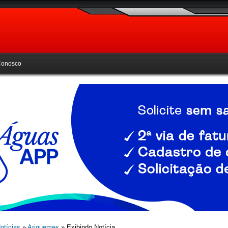
Conosco
otícias
»
Ariquemes
» Exibindo Notícia