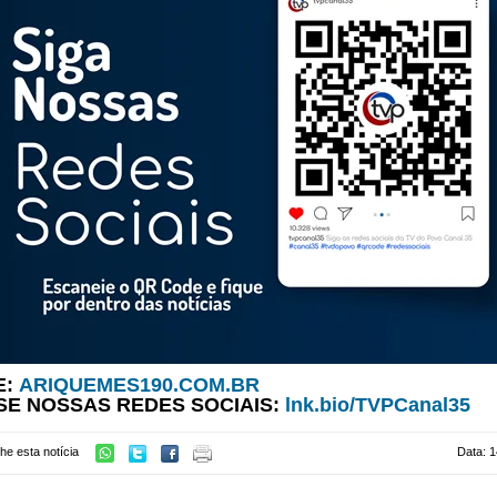
E:
ARIQUEMES190.COM.BR
SE NOSSAS REDES SOCIAIS:
lnk.bio/TVPCanal35
he esta notícia
Data: 1