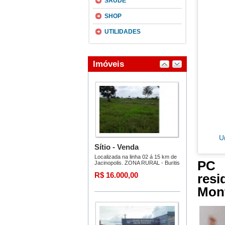
SAÚDE
SHOP
UTILIDADES
U
PC 
resi
Mont