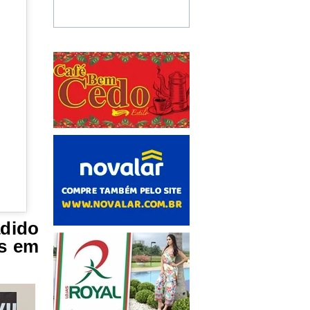
dido
os em