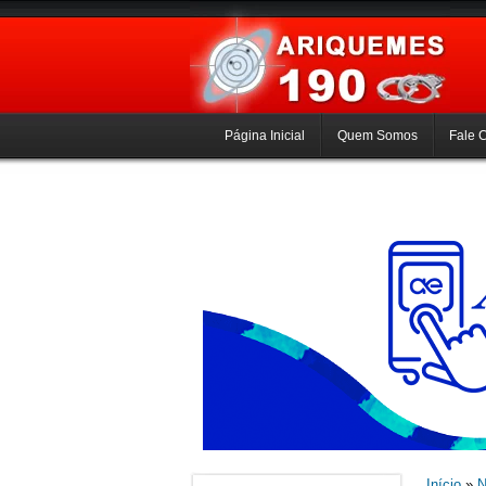
Página Inicial
Quem Somos
Fale 
Início
»
N