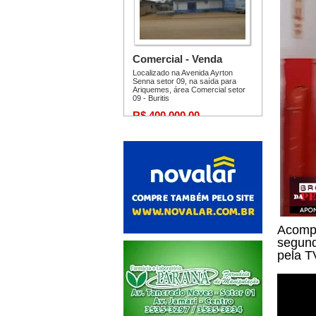
Acompa
segund
pela T