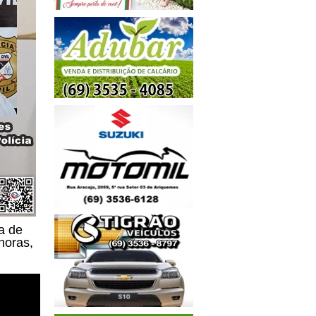
a de
horas,