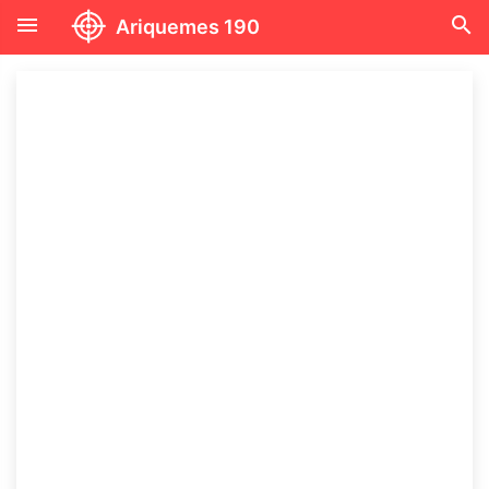
menu
search
Ariquemes 190