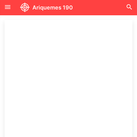
menu
search
Ariquemes 190