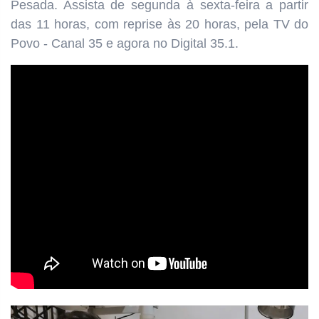
Pesada. Assista de segunda à sexta-feira a partir
das
11 horas, com reprise às 20 horas, pela TV do
Povo - Canal 35 e agora no Digital 35.1.