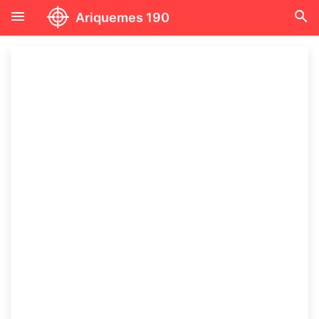
menu
search
Ariquemes 190