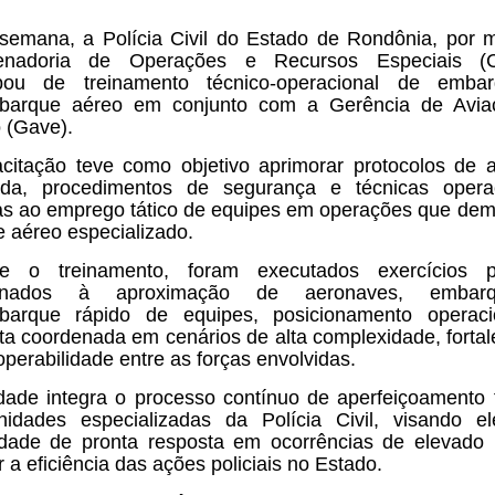
semana, a Polícia Civil do Estado de Rondônia, por 
enadoria de Operações e Recursos Especiais (
cipou de treinamento técnico-operacional de emba
barque aéreo em conjunto com a Gerência de Avia
 (Gave).
citação teve como objetivo aprimorar protocolos de 
ada, procedimentos de segurança e técnicas opera
as ao emprego tático de equipes em operações que d
e aéreo especializado.
te o treinamento, foram executados exercícios pr
ionados à aproximação de aeronaves, emba
barque rápido de equipes, posicionamento operaci
ta coordenada em cenários de alta complexidade, forta
operabilidade entre as forças envolvidas.
idade integra o processo contínuo de aperfeiçoamento 
idades especializadas da Polícia Civil, visando e
dade de pronta resposta em ocorrências de elevado 
 a eficiência das ações policiais no Estado.