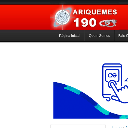
Página Inicial
Quem Somos
Fale 
Início
»
N