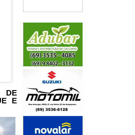
 DE
UE E