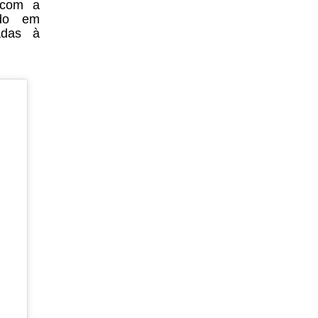
 com a
ndo em
tadas à