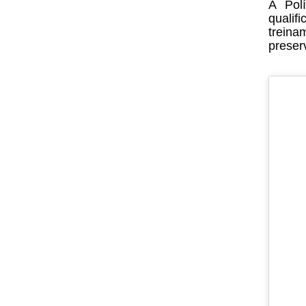
A Pol
quali
treina
preser