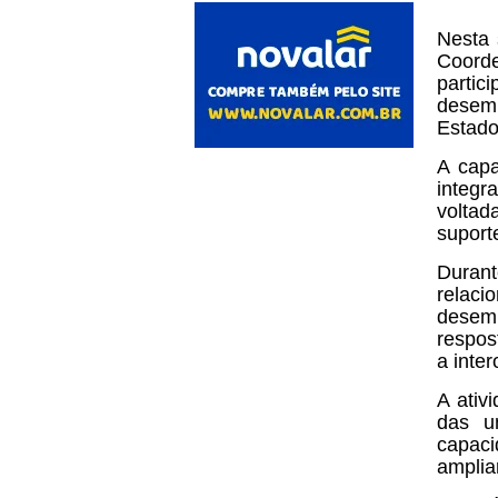
Nesta 
Coord
parti
desem
Estado
A capa
integr
voltad
suport
Duran
relac
desem
respos
a inter
A ativ
das un
capaci
ampliar