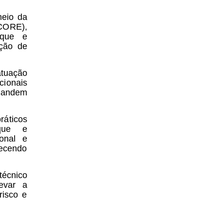
meio da
CORE),
rque e
ção de
atuação
cionais
emandem
áticos
rque e
onal e
lecendo
técnico
levar a
risco e