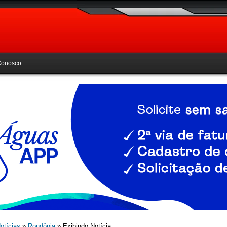
Conosco
otícias
»
Rondônia
» Exibindo Notícia