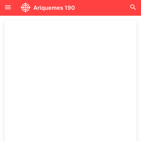
menu
search
Ariquemes 190