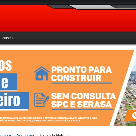
Conosco
otícias
»
Ariquemes
» Exibindo Notícia