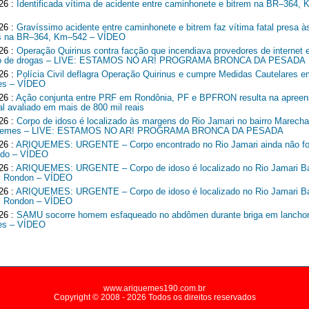
26 :
Identificada vítima de acidente entre caminhonete e bitrem na BR–364,
26 :
Gravíssimo acidente entre caminhonete e bitrem faz vítima fatal presa à
ns na BR–364, Km–542 – VÍDEO
26 :
Operação Quirinus contra facção que incendiava provedores de internet 
ico de drogas – LIVE: ESTAMOS NO AR! PROGRAMA BRONCA DA PESADA
26 :
Polícia Civil deflagra Operação Quirinus e cumpre Medidas Cautelares e
es – VÍDEO
26 :
Ação conjunta entre PRF em Rondônia, PF e BPFRON resulta na apreen
al avaliado em mais de 800 mil reais
26 :
Corpo de idoso é localizado às margens do Rio Jamari no bairro Marech
quemes – LIVE: ESTAMOS NO AR! PROGRAMA BRONCA DA PESADA
26 :
ARIQUEMES: URGENTE – Corpo encontrado no Rio Jamari ainda não fo
cado – VÍDEO
26 :
ARIQUEMES: URGENTE – Corpo de idoso é localizado no Rio Jamari Ba
l Rondon – VÍDEO
26 :
ARIQUEMES: URGENTE – Corpo de idoso é localizado no Rio Jamari Ba
l Rondon – VÍDEO
26 :
SAMU socorre homem esfaqueado no abdômen durante briga em lancho
es – VÍDEO
www.ariquemes190.com.br
Copyright © 2008 - 2026 Todos os direitos reservados