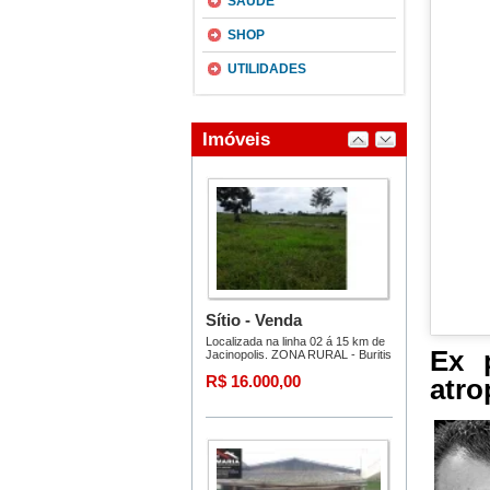
SAÚDE
SHOP
UTILIDADES
Ex 
atro