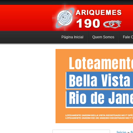
Página Inicial
Quem Somos
Fale 
Início
»
N