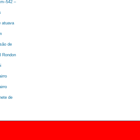
 Km–542 –
s
e atuava
m
são de
al Rondon
i
irro
irro
nete de