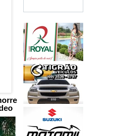
orre
ídeo