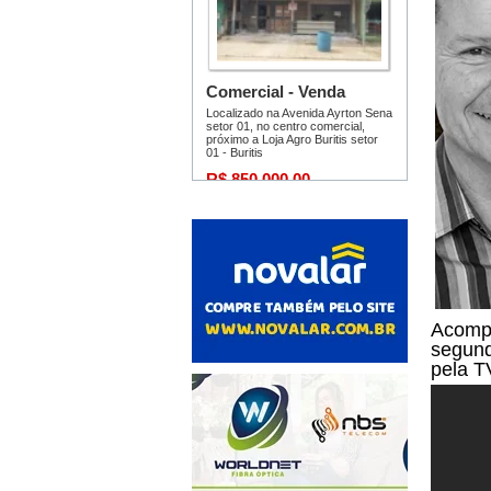
Acompa
segund
pela T