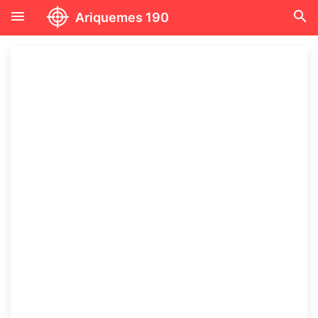
menu
search
Ariquemes 190