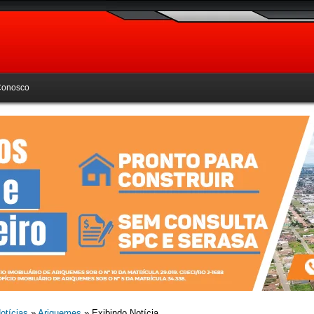
Conosco
otícias
»
Ariquemes
» Exibindo Notícia