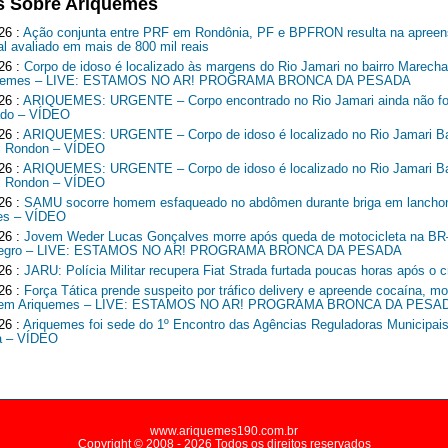
s Sobre Ariquemes
26 :
Ação conjunta entre PRF em Rondônia, PF e BPFRON resulta na apreen
al avaliado em mais de 800 mil reais
26 :
Corpo de idoso é localizado às margens do Rio Jamari no bairro Marech
quemes – LIVE: ESTAMOS NO AR! PROGRAMA BRONCA DA PESADA
26 :
ARIQUEMES: URGENTE – Corpo encontrado no Rio Jamari ainda não fo
cado – VÍDEO
26 :
ARIQUEMES: URGENTE – Corpo de idoso é localizado no Rio Jamari Ba
l Rondon – VÍDEO
26 :
ARIQUEMES: URGENTE – Corpo de idoso é localizado no Rio Jamari Ba
l Rondon – VÍDEO
26 :
SAMU socorre homem esfaqueado no abdômen durante briga em lancho
es – VÍDEO
26 :
Jovem Weder Lucas Gonçalves morre após queda de motocicleta na B
Negro – LIVE: ESTAMOS NO AR! PROGRAMA BRONCA DA PESADA
26 :
JARU: Polícia Militar recupera Fiat Strada furtada poucas horas após o c
26 :
Força Tática prende suspeito por tráfico delivery e apreende cocaína, mo
o em Ariquemes – LIVE: ESTAMOS NO AR! PROGRAMA BRONCA DA PESA
26 :
Ariquemes foi sede do 1º Encontro das Agências Reguladoras Municipais
a – VÍDEO
www.ariquemes190.com.br
Copyright © 2008 - 2026 Todos os direitos reservados