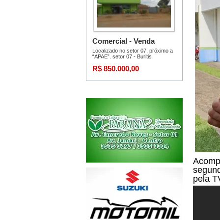
Acompa
segund
pela T