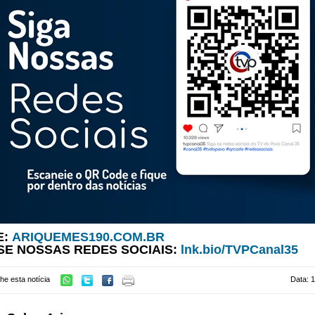
E:
ARIQUEMES190.COM.BR
SE NOSSAS REDES SOCIAIS:
lnk.bio/TVPCanal35
he esta notícia
Data: 