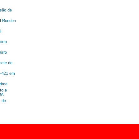
são de
al Rondon
i
irro
irro
nete de
R–421 em
rime
to e
DA
 de