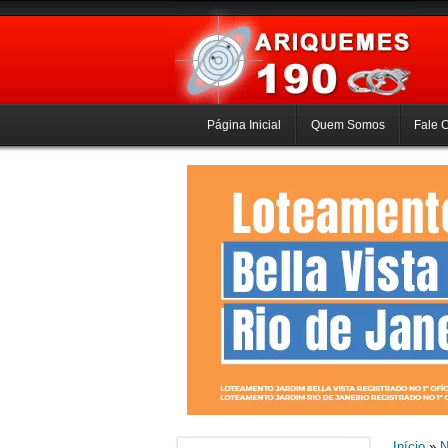
Página Inicial
Quem Somos
Fale 
Início
»
N