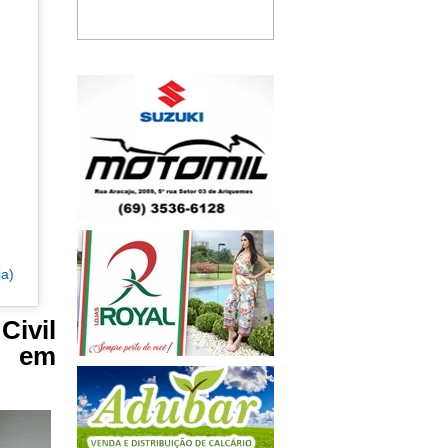
ia)
ivil
” em