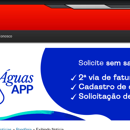
Conosco
otícias
»
Rondônia
» Exibindo Notícia