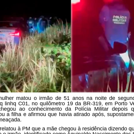
lher matou o irmão de 51 anos na noite de segund
nq linhq C01, no quilômetro 19 da BR-319, em Porto V
hegou ao conhecimento da Polícia Militar depois 
ou a filha e afirmou que havia atirado após, supostamen
meaçada.
a relatou à PM que a mãe chegou à residência dizendo qu
 o irmão, identificado como Aguinaldo Nascimento dos 