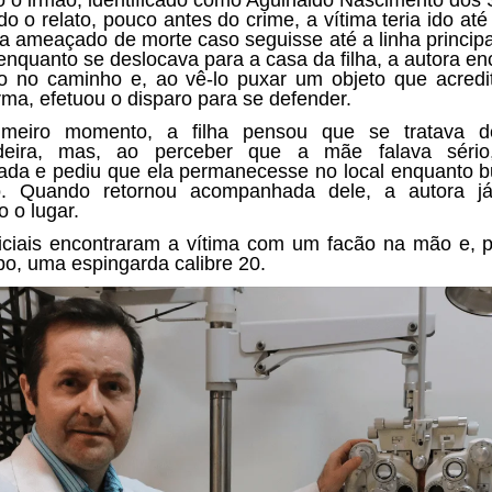
o o relato, pouco antes do crime, a vítima teria ido até
 a ameaçado de morte caso seguisse até a linha principa
 enquanto se deslocava para a casa da filha, a autora en
o no caminho e, ao vê-lo puxar um objeto que acredi
ma, efetuou o disparo para se defender.
imeiro momento, a filha pensou que se tratava 
adeira, mas, ao perceber que a mãe falava sério,
ada e pediu que ela permanecesse no local enquanto 
o. Quando retornou acompanhada dele, a autora já
o o lugar.
iciais encontraram a vítima com um facão na mão e, 
po, uma espingarda calibre 20.