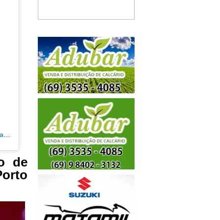
Uma publicação compartilhada por Patricia Schwantes Canal 35 RO|PR (@patricia_santoro_schwantes)
o de
Porto