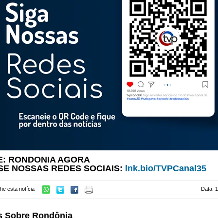
E: RONDONIA AGORA
SE NOSSAS REDES SOCIAIS:
lnk.bio/TVPCanal35
he esta notícia
Data: 
s Sobre Rondônia