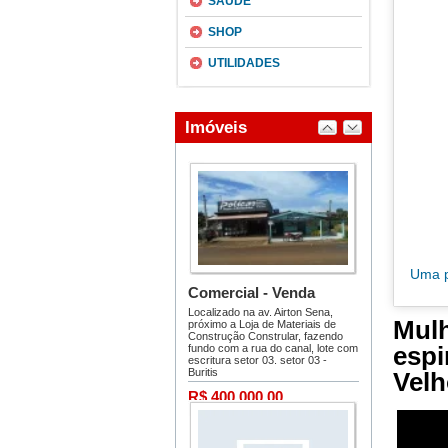
SAÚDE
SHOP
UTILIDADES
Mul
espi
Velh