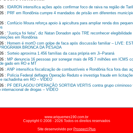
26 :
IDARON intensifica ações após confirmar foco de raiva na região de Tari
26 :
PRF em Rondônia cumpre 4 mandados de prisão em diferentes municípi
26 :
Confúcio Moura reforça apoio à apicultura para ampliar renda dos peque
es
26 :
“Justiça foi feita”, diz Natan Donadon após TRE reconhecer elegibilidade
 eleições em Rondônia
26 :
Homem é mortO com golpe de faca após discussão familiar – LIVE: 
 PROGRAMA BRONCA DA PESADA
26 :
Sorteio aproxima 1.456 famílias da casa própria em Ji–Paraná
26 :
MP denuncia 16 pessoas por sonegar mais de R$ 7 milhões em ICMS c
r de gado em RO e MT
26 :
ANP intensifica fiscalização de combustíveis e Rondônia fica fora das a
26 :
Polícia Federal deflagra Operação Reduto e investiga fraude em licitaçõe
 e rachadinha em RO – VÍDEO
26 :
PF DEFLAGOU OPERAÇÃO SORTIDA VERTIS contra grupo criminoso v
co internacional de drogas – VÍDEO
www.ariquemes190.com.br
Copyright © 2008 - 2026 Todos os direitos reservados
Site desenvolvido por
Prospect Plus