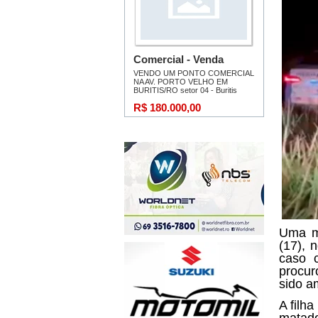
Uma mu
(17), 
caso c
procur
sido a
A filh
matado