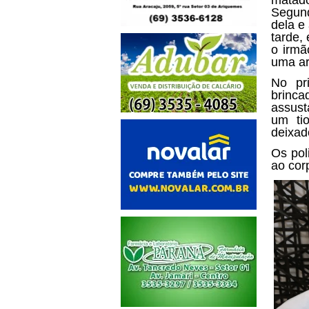
Segund
dela e
tarde,
o irmã
uma ar
No pr
brinc
assust
um ti
deixad
Os pol
ao cor