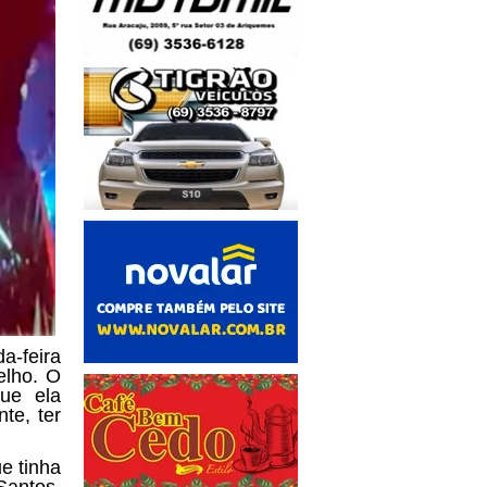
a-feira
elho. O
que ela
te, ter
e tinha
Santos.