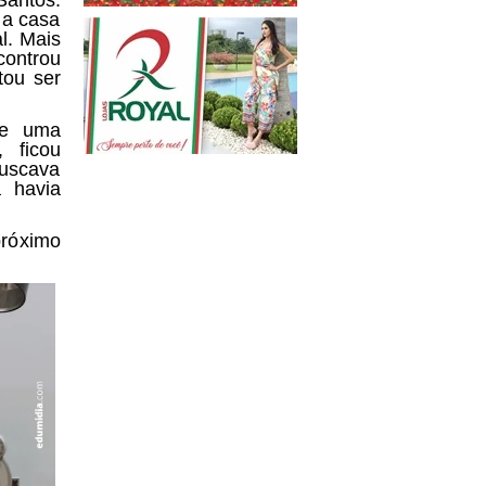
 a casa
l. Mais
controu
tou ser
de uma
 ficou
buscava
 havia
próximo