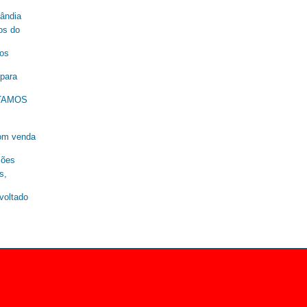
lândia
os do
nos
 para
ESTAMOS
om venda
ções
s,
oltado