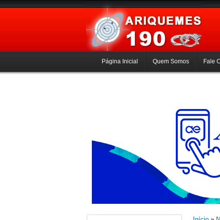
Página Inicial
Quem Somos
Fale 
Início
»
N