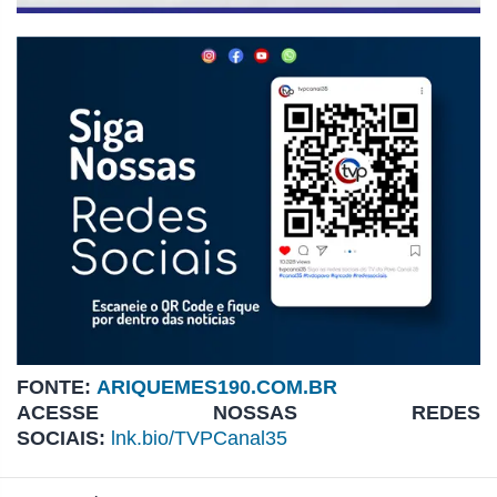
FONTE:
ARIQUEMES190.COM.BR
ACESSE NOSSAS REDES
SOCIAIS:
lnk.bio/TVPCanal35