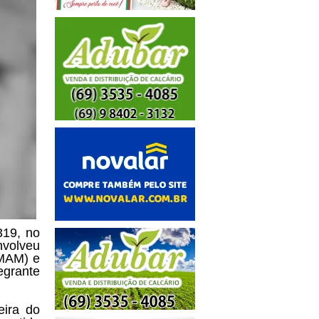
319, no
nvolveu
BMAM) e
egrante
eira do