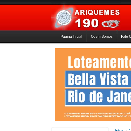
Página Inicial
Quem Somos
Fale 
Início
»
N