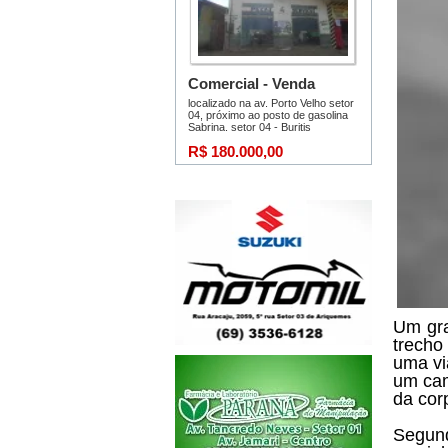
Um gra
trecho
uma vi
um cam
da cor
Segund