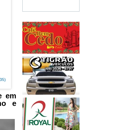
35)
e em
ho e