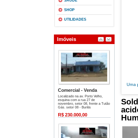
SAÚDE
SHOP
UTILIDADES
Uma p
Sol
aci
Huma