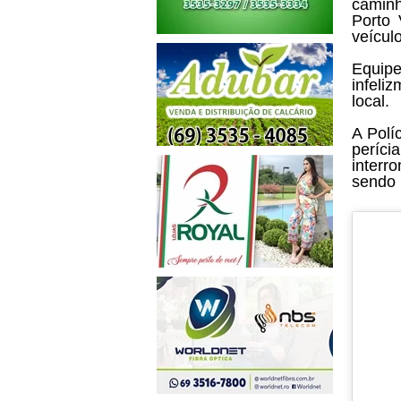
caminh
Porto 
veícul
Equip
infeli
local.
A Polí
períci
interr
sendo 