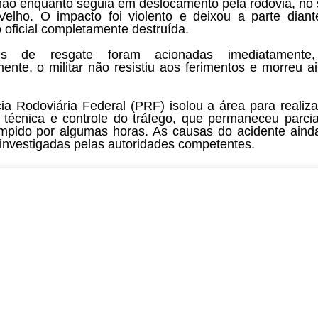
ão enquanto seguia em deslocamento pela rodovia, no 
Velho. O impacto foi violento e deixou a parte diant
o oficial completamente destruída.
es de resgate foram acionadas imediatamente
zmente, o militar não resistiu aos ferimentos e morreu a
cia Rodoviária Federal (PRF) isolou a área para realiz
a técnica e controle do tráfego, que permaneceu parci
ompido por algumas horas. As causas do acidente aind
investigadas pelas autoridades competentes.