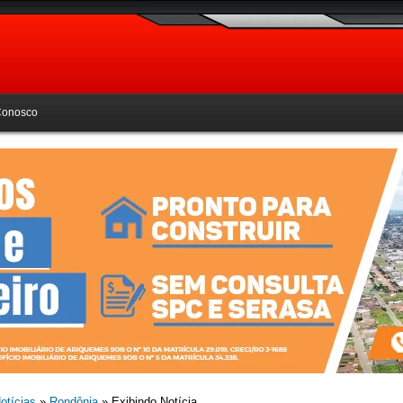
Conosco
otícias
»
Rondônia
» Exibindo Notícia