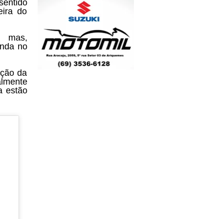
sentido
eira do
, mas,
inda no
ação da
almente
a estão