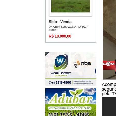
Acompa
segund
pela T