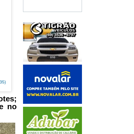
35)
tes;
te no