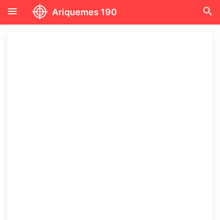
menu
search
Ariquemes 190