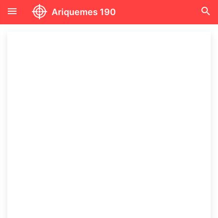
menu
search
Ariquemes 190