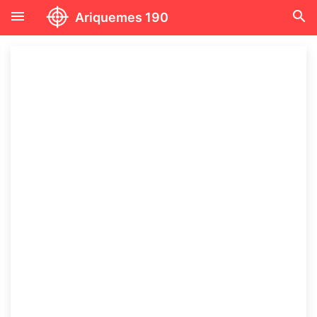
menu
search
Ariquemes 190