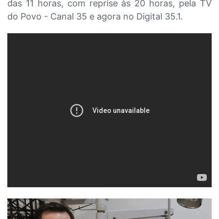
das
11 horas, com reprise às 20 horas, pela TV
do Povo - Canal 35 e agora no Digital 35.1.