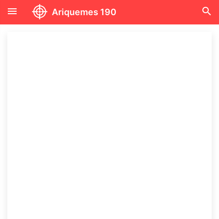
menu
search
Ariquemes 190