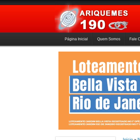
Página Inicial
Quem Somos
Fale 
Início
»
N