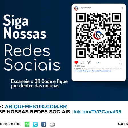
E:
ARIQUEMES190.COM.BR
SE NOSSAS REDES SOCIAIS:
lnk.bio/TVPCanal35
he esta notícia
Data: 