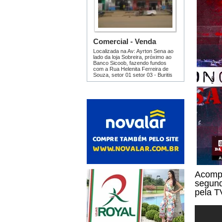
Acompa
segund
pela T