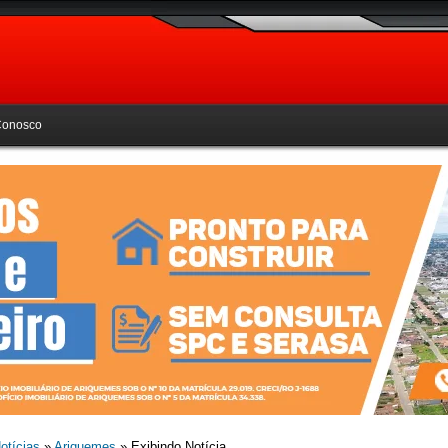
Conosco
otícias
»
Ariquemes
» Exibindo Notícia