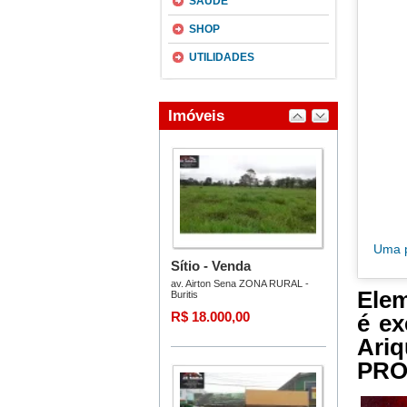
SAÚDE
SHOP
UTILIDADES
Uma p
Elem
é ex
Ari
PRO