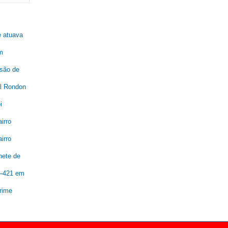
e atuava
m
são de
al Rondon
i
irro
irro
nete de
R–421 em
rime