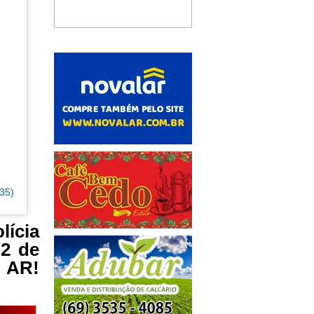
35)
lícia
 2 de
 AR!