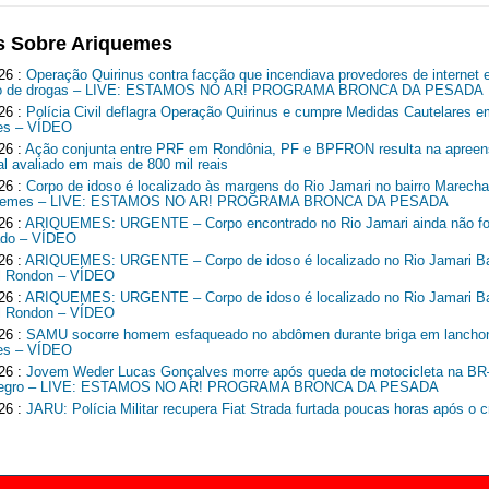
s Sobre Ariquemes
26 :
Operação Quirinus contra facção que incendiava provedores de internet 
ico de drogas – LIVE: ESTAMOS NO AR! PROGRAMA BRONCA DA PESADA
26 :
Polícia Civil deflagra Operação Quirinus e cumpre Medidas Cautelares e
es – VÍDEO
26 :
Ação conjunta entre PRF em Rondônia, PF e BPFRON resulta na apreen
al avaliado em mais de 800 mil reais
26 :
Corpo de idoso é localizado às margens do Rio Jamari no bairro Marech
quemes – LIVE: ESTAMOS NO AR! PROGRAMA BRONCA DA PESADA
26 :
ARIQUEMES: URGENTE – Corpo encontrado no Rio Jamari ainda não fo
cado – VÍDEO
26 :
ARIQUEMES: URGENTE – Corpo de idoso é localizado no Rio Jamari Ba
l Rondon – VÍDEO
26 :
ARIQUEMES: URGENTE – Corpo de idoso é localizado no Rio Jamari Ba
l Rondon – VÍDEO
26 :
SAMU socorre homem esfaqueado no abdômen durante briga em lancho
es – VÍDEO
26 :
Jovem Weder Lucas Gonçalves morre após queda de motocicleta na B
Negro – LIVE: ESTAMOS NO AR! PROGRAMA BRONCA DA PESADA
26 :
JARU: Polícia Militar recupera Fiat Strada furtada poucas horas após o c