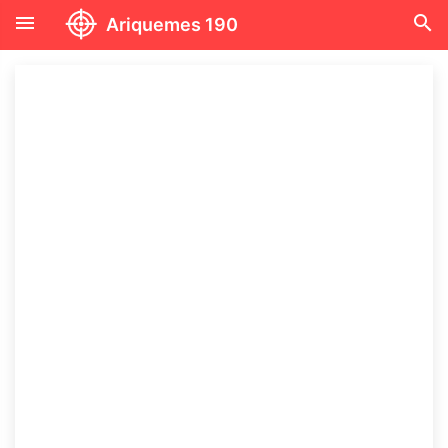
menu
search
Ariquemes 190