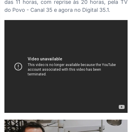
das
11 horas, com reprise às 20 horas, pela TV
do Povo - Canal 35 e agora no Digital 35.1.