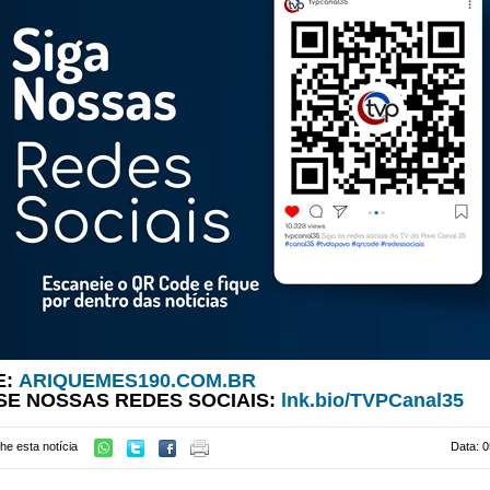
E:
ARIQUEMES190.COM.BR
SE NOSSAS REDES SOCIAIS:
lnk.bio/TVPCanal35
he esta notícia
Data: 0