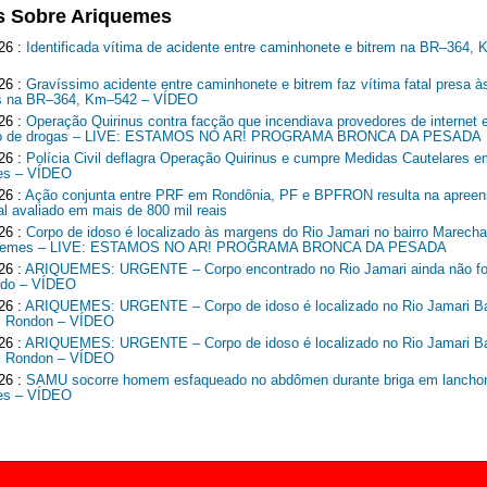
s Sobre Ariquemes
26 :
Identificada vítima de acidente entre caminhonete e bitrem na BR–364,
26 :
Gravíssimo acidente entre caminhonete e bitrem faz vítima fatal presa à
ns na BR–364, Km–542 – VÍDEO
26 :
Operação Quirinus contra facção que incendiava provedores de internet 
ico de drogas – LIVE: ESTAMOS NO AR! PROGRAMA BRONCA DA PESADA
26 :
Polícia Civil deflagra Operação Quirinus e cumpre Medidas Cautelares e
es – VÍDEO
26 :
Ação conjunta entre PRF em Rondônia, PF e BPFRON resulta na apreen
al avaliado em mais de 800 mil reais
26 :
Corpo de idoso é localizado às margens do Rio Jamari no bairro Marech
quemes – LIVE: ESTAMOS NO AR! PROGRAMA BRONCA DA PESADA
26 :
ARIQUEMES: URGENTE – Corpo encontrado no Rio Jamari ainda não fo
cado – VÍDEO
26 :
ARIQUEMES: URGENTE – Corpo de idoso é localizado no Rio Jamari Ba
l Rondon – VÍDEO
26 :
ARIQUEMES: URGENTE – Corpo de idoso é localizado no Rio Jamari Ba
l Rondon – VÍDEO
26 :
SAMU socorre homem esfaqueado no abdômen durante briga em lancho
es – VÍDEO