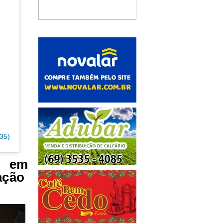
35)
o em
ação