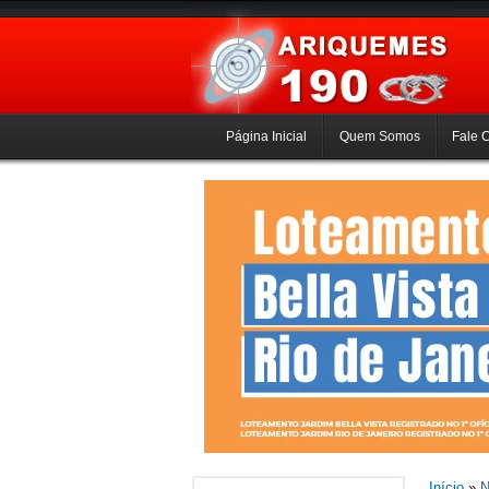
Página Inicial
Quem Somos
Fale 
Início
»
N