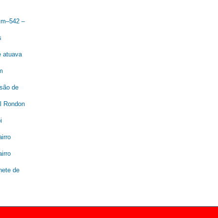
 Km–542 –
s
e atuava
m
são de
al Rondon
i
irro
irro
nete de