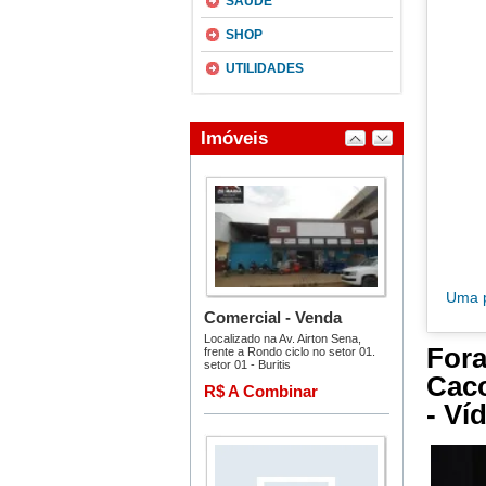
SAÚDE
SHOP
UTILIDADES
Uma p
For
Cac
- Ví