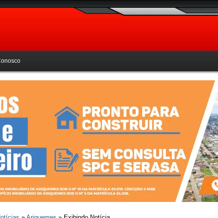
Conosco
otícias
»
Ariquemes
» Exibindo Notícia