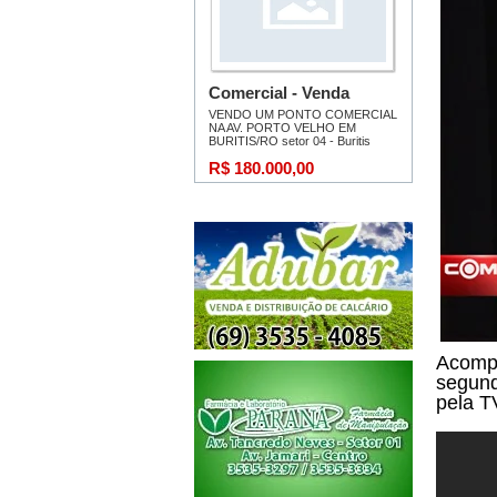
Acompa
segund
pela T