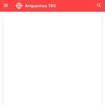
menu
search
Ariquemes 190