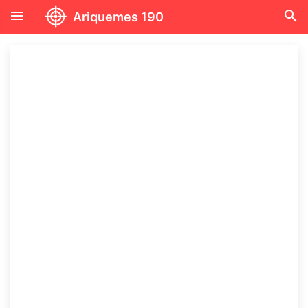
menu
search
Ariquemes 190