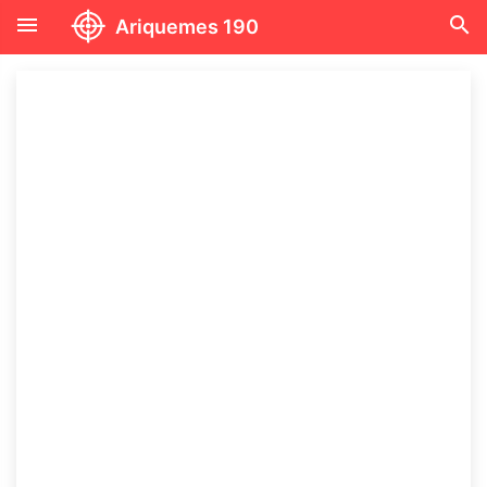
menu
search
Ariquemes 190