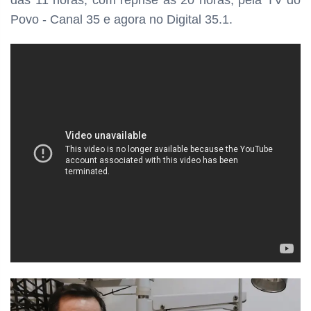
das
11 horas, com reprise às 20 horas, pela TV do
Povo - Canal 35 e agora no Digital 35.1.