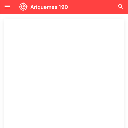
menu
search
Ariquemes 190