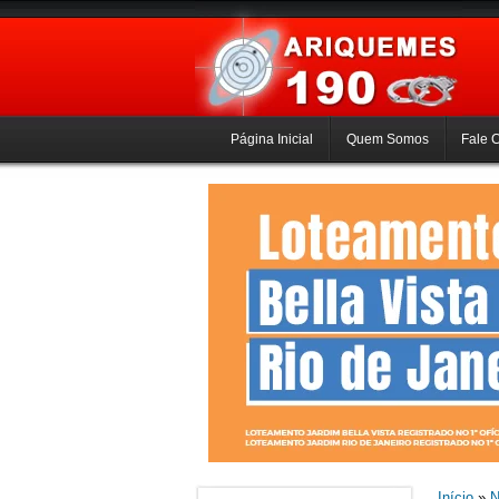
Página Inicial
Quem Somos
Fale 
Início
»
N