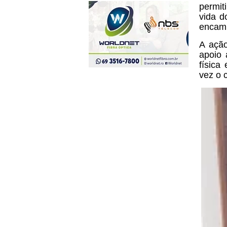
permit
vida d
encami
A ação
apoio 
física
vez o 