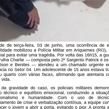
de de terça-feira, 03 de junho, uma ocorrência de 
ilidade mobilizou a Polícia Militar em Ariquemes (RO), 
ial para evitar uma tragédia. Por volta das 16h15, a gu
rulha Charlie — composta pelo 2º Sargento Patrick e o
ilson e Benites — atendeu a um chamado urgente 
ncia no Setor 04. Um adolescente de 15 anos estava t
 quarto com várias facas, afirmando que atentaria c
 vida.
 da gravidade do caso, os policiais militares demon
o técnico e equilíbrio emocional, conduzindo a situa
ssionalismo e humanidade. Com o uso de técni
iamento de crise e verbalização contínua, a equipe co
cer o jovem a abrir a porta, evitando o pior. A pronta 