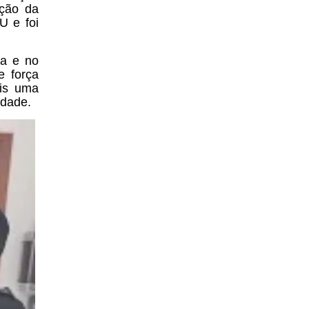
ação da
U e foi
da e no
e força
ais uma
idade.