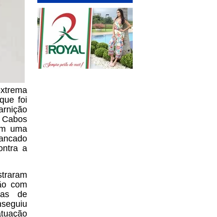
extrema
que foi
arnição
s Cabos
em uma
rancado
ontra a
straram
ção com
cas de
nseguiu
atuação