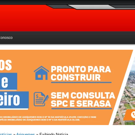
Conosco
otícias
»
Ariquemes
» Exibindo Notícia