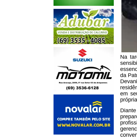
Na tar
sensib
essenc
da Pat
Devan
residê
em seu
própria
Diante
prepar
profi
gerenc
conven