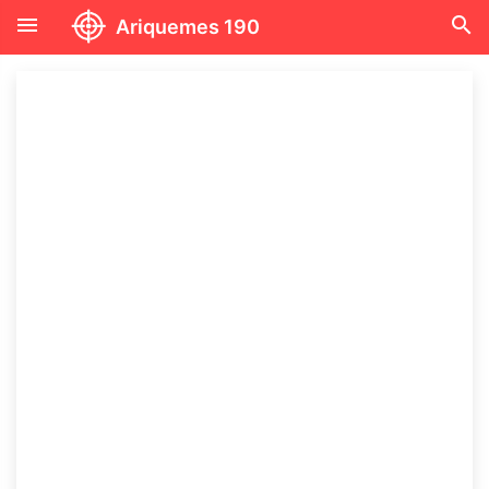
menu
search
Ariquemes 190