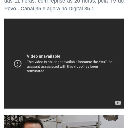
das
11 horas, com reprise às 20 horas, pela TV do
Povo - Canal 35 e agora no Digital 35.1.