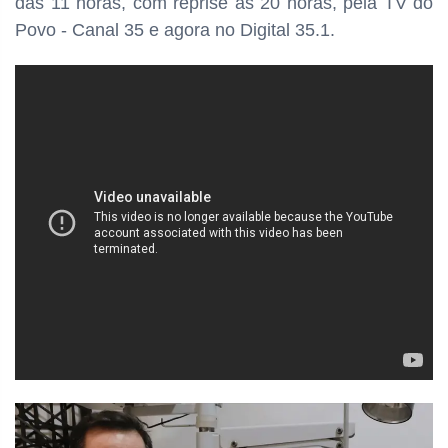
das
11 horas, com reprise às 20 horas, pela TV do
Povo - Canal 35 e agora no Digital 35.1.