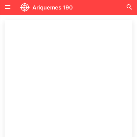
menu
search
Ariquemes 190