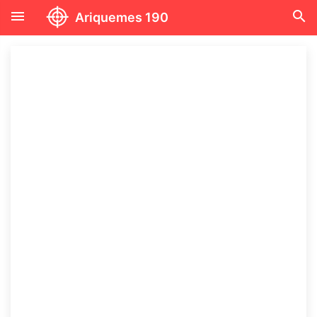
menu
search
Ariquemes 190