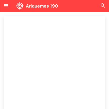
menu
search
Ariquemes 190