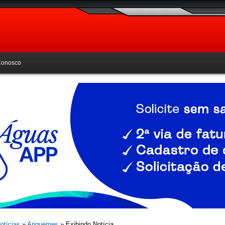
Conosco
otícias
»
Ariquemes
» Exibindo Notícia