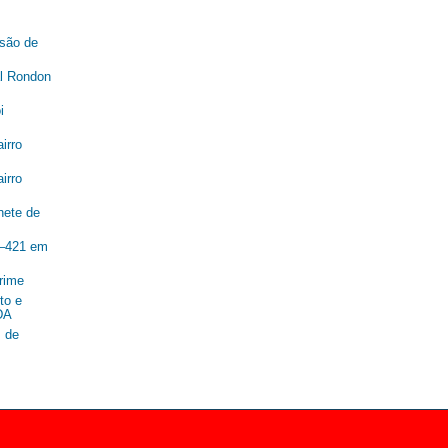
são de
al Rondon
i
irro
irro
nete de
R–421 em
rime
to e
DA
 de