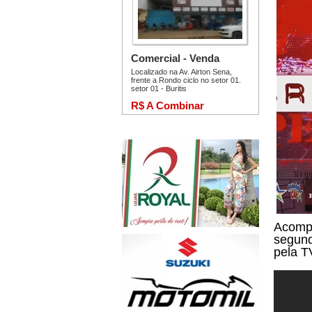
Acompa
segund
pela T