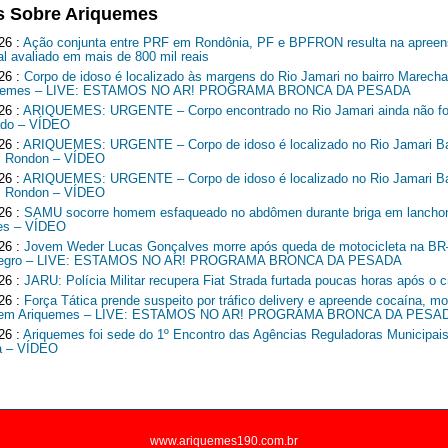
s Sobre Ariquemes
26 :
Ação conjunta entre PRF em Rondônia, PF e BPFRON resulta na apreen
al avaliado em mais de 800 mil reais
26 :
Corpo de idoso é localizado às margens do Rio Jamari no bairro Marech
quemes – LIVE: ESTAMOS NO AR! PROGRAMA BRONCA DA PESADA
26 :
ARIQUEMES: URGENTE – Corpo encontrado no Rio Jamari ainda não fo
cado – VÍDEO
26 :
ARIQUEMES: URGENTE – Corpo de idoso é localizado no Rio Jamari Ba
l Rondon – VÍDEO
26 :
ARIQUEMES: URGENTE – Corpo de idoso é localizado no Rio Jamari Ba
l Rondon – VÍDEO
26 :
SAMU socorre homem esfaqueado no abdômen durante briga em lancho
es – VÍDEO
26 :
Jovem Weder Lucas Gonçalves morre após queda de motocicleta na B
Negro – LIVE: ESTAMOS NO AR! PROGRAMA BRONCA DA PESADA
26 :
JARU: Polícia Militar recupera Fiat Strada furtada poucas horas após o c
26 :
Força Tática prende suspeito por tráfico delivery e apreende cocaína, mo
o em Ariquemes – LIVE: ESTAMOS NO AR! PROGRAMA BRONCA DA PESA
26 :
Ariquemes foi sede do 1º Encontro das Agências Reguladoras Municipais
a – VÍDEO
www.ariquemes190.com.br