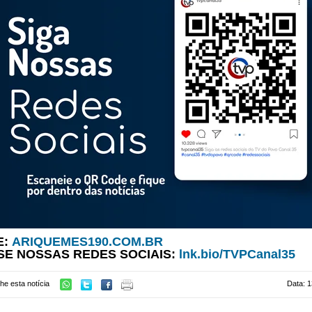
E:
ARIQUEMES190.COM.BR
SE NOSSAS REDES SOCIAIS:
lnk.bio/TVPCanal35
he esta notícia
Data: 1