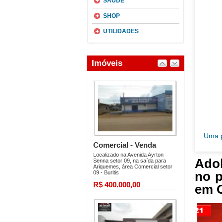
SAÚDE
SHOP
UTILIDADES
Uma p
Adol
no p
em O