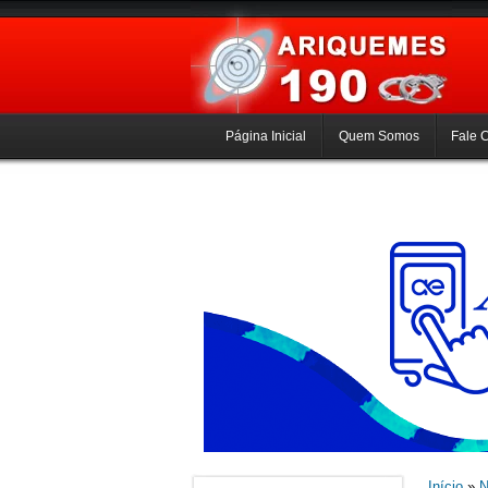
Página Inicial
Quem Somos
Fale 
Início
»
N