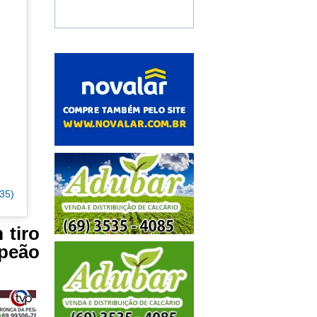
35)
 tiro
 peão