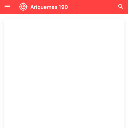
menu
search
Ariquemes 190