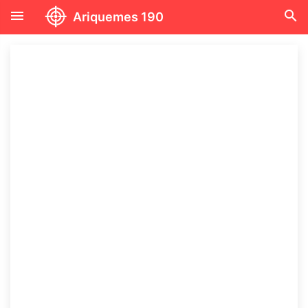
menu
search
Ariquemes 190