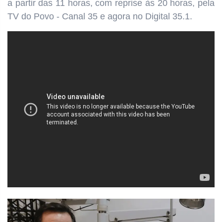
a partir das 11 horas, com reprise às 20 horas, pela
TV do Povo - Canal 35 e agora no Digital 35.1.