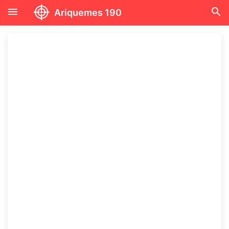
menu
search
Ariquemes 190