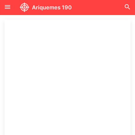
menu
search
Ariquemes 190