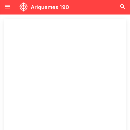
menu
search
Ariquemes 190