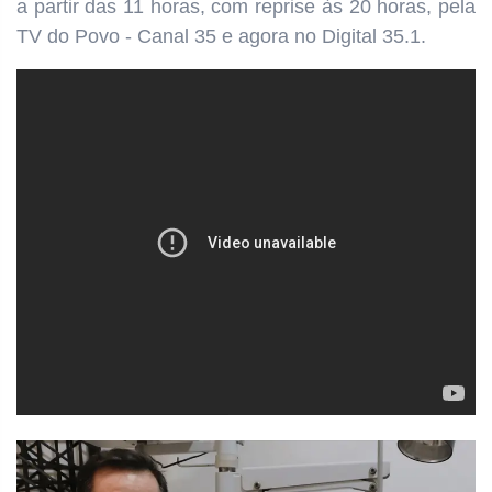
a partir das 11 horas, com reprise às 20 horas, pela
TV do Povo - Canal 35 e agora no Digital 35.1.