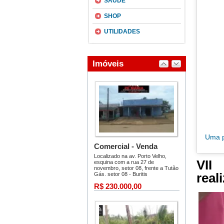
SAÚDE
SHOP
UTILIDADES
VII
real