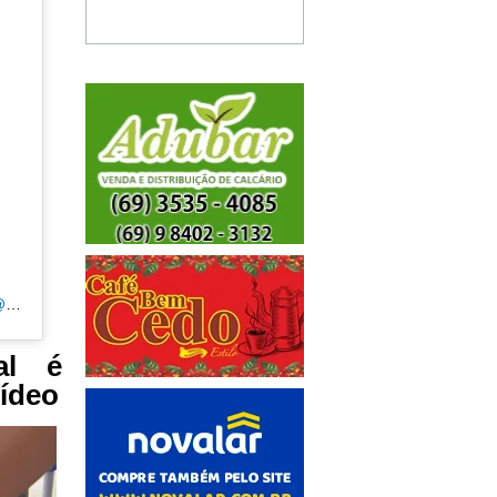
Uma publicação compartilhada por CANAL 35 | ARIQUEMES190.COM.BR (@tvpcanal35)
al é
Vídeo