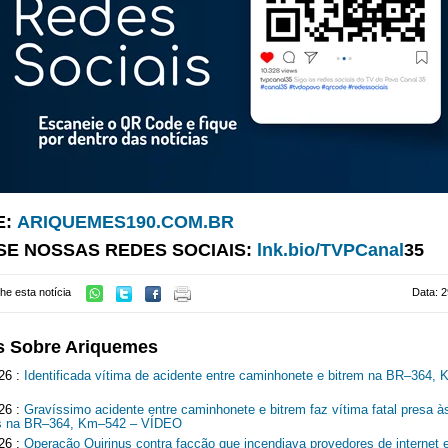
E:
ARIQUEMES190.COM.BR
SE NOSSAS REDES SOCIAIS:
lnk.bio/TVPCanal
35
he esta notícia
Data: 2
s Sobre Ariquemes
26 :
Identificada vítima de acidente entre caminhonete e bitrem na BR–364,
26 :
Gravíssimo acidente entre caminhonete e bitrem faz vítima fatal presa à
ns na BR–364, Km–542 – VÍDEO
26 :
Operação Quirinus contra facção que incendiava provedores de internet 