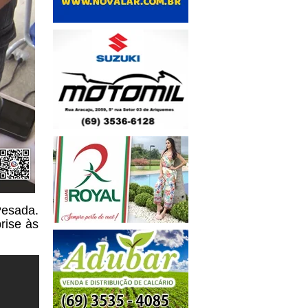
Pesada.
rise às