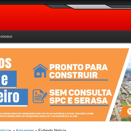
Conosco
otícias
»
Ariquemes
» Exibindo Notícia