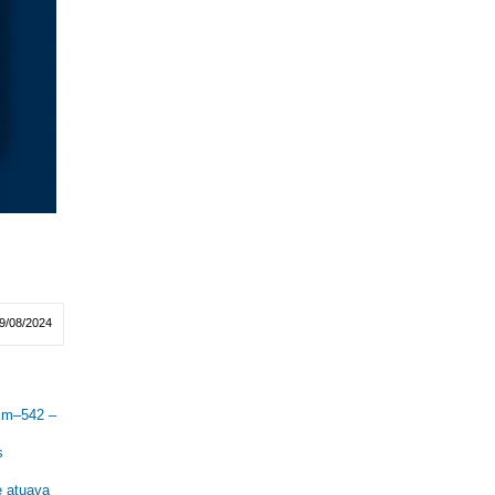
9/08/2024
 Km–542 –
s
e atuava