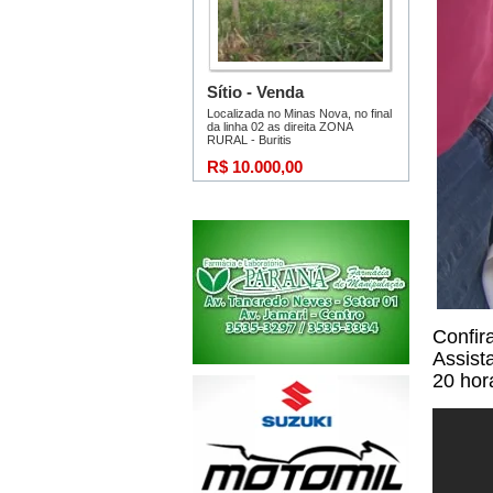
Confir
Assist
20 hor