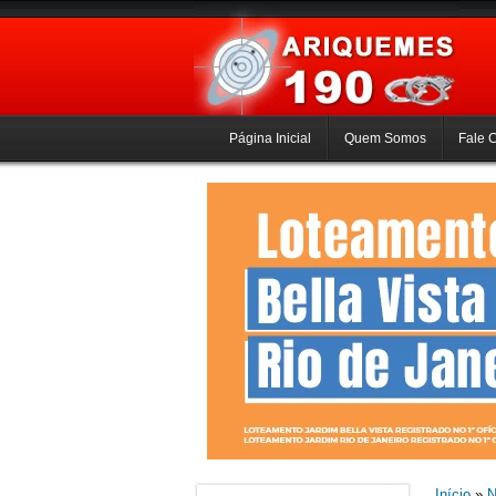
Página Inicial
Quem Somos
Fale 
Início
»
N