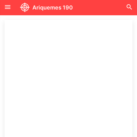
menu
search
Ariquemes 190