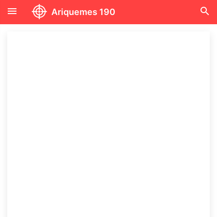
menu
search
Ariquemes 190